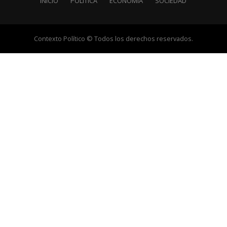
INICIO
POLÍTICA
ECONOMÍA
SOCIEDAD
Contexto Político © Todos los derechos reservados.