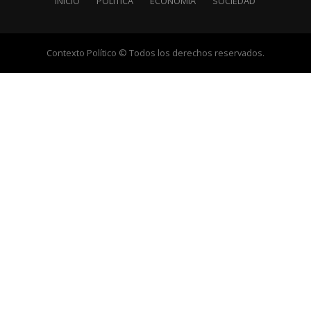
INICIO
POLÍTICA
ECONOMÍA
SOCIEDAD
Contexto Político © Todos los derechos reservados.