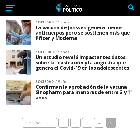
SOCIEDAD
5 años
La vacuna de Janssen genera menos
anticuerpos pero se sostienen más que
Pfizer y Moderna
SOCIEDAD
5 años
Un estudio reveló impactantes datos
sobre la frustración y la angustia que
genera el Covid-19 en los adolescentes
SOCIEDAD
5 años
Confirman la aprobación de la vacuna
Sinopharm para menores de entre 3 y 11
años
PÁGINA 5 DE 5
1
2
3
4
5