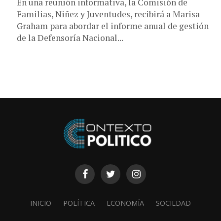
En una reunión informativa, la Comisión de
Familias, Niñez y Juventudes, recibirá a Marisa
Graham para abordar el informe anual de gestión
de la Defensoría Nacional...
INICIO
POLÍTICA
ECONOMÍA
SOCIEDAD