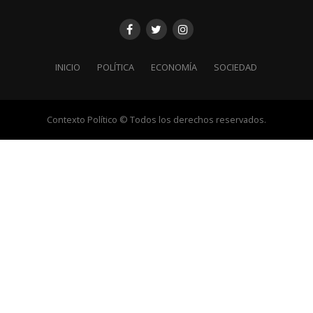
INICIO
POLÍTICA
ECONOMÍA
SOCIEDAD
Contexto Político © Todos los derechos reservados.