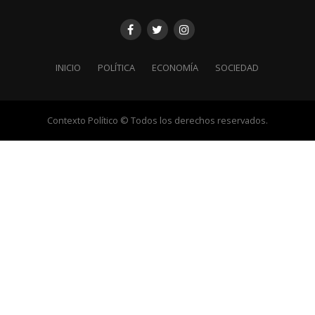
INICIO
POLÍTICA
ECONOMÍA
SOCIEDAD
Contexto Político © Todos los derechos reservados.