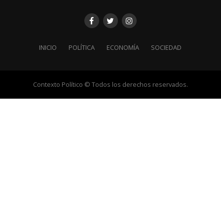
INICIO
POLÍTICA
ECONOMÍA
SOCIEDAD
Contexto Político © Todos los derechos reservados.