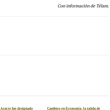
Con información de Télam.
 Aracre fue designado
Cambios en Economía: la salida de