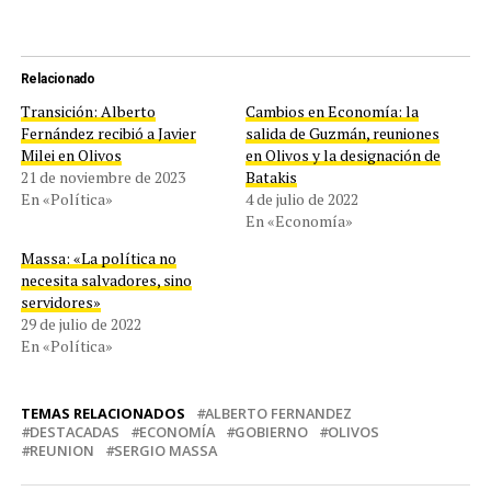
Relacionado
Transición: Alberto
Cambios en Economía: la
Fernández recibió a Javier
salida de Guzmán, reuniones
Milei en Olivos
en Olivos y la designación de
21 de noviembre de 2023
Batakis
En «Política»
4 de julio de 2022
En «Economía»
Massa: «La política no
necesita salvadores, sino
servidores»
29 de julio de 2022
En «Política»
TEMAS RELACIONADOS
ALBERTO FERNANDEZ
DESTACADAS
ECONOMÍA
GOBIERNO
OLIVOS
REUNION
SERGIO MASSA