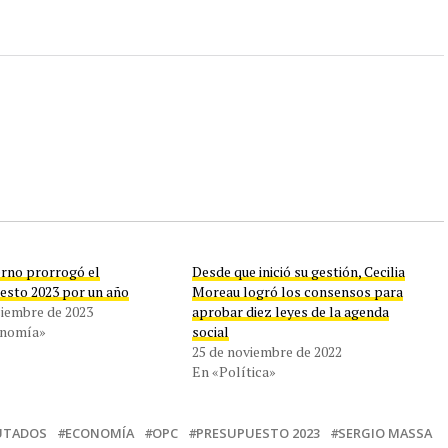
erno prorrogó el
Desde que inició su gestión, Cecilia
esto 2023 por un año
Moreau logró los consensos para
ciembre de 2023
aprobar diez leyes de la agenda
onomía»
social
25 de noviembre de 2022
En «Política»
UTADOS
ECONOMÍA
OPC
PRESUPUESTO 2023
SERGIO MASSA