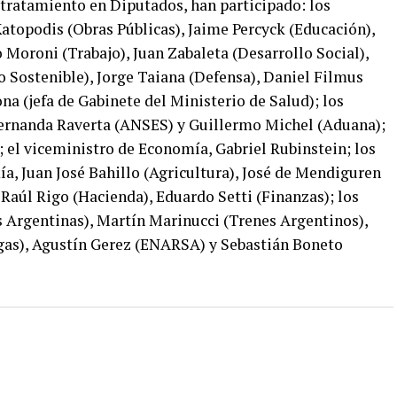
 tratamiento en Diputados, han participado: los
Katopodis (Obras Públicas), Jaime Percyck (Educación),
 Moroni (Trabajo), Juan Zabaleta (Desarrollo Social),
 Sostenible), Jorge Taiana (Defensa), Daniel Filmus
na (jefa de Gabinete del Ministerio de Salud); los
Fernanda Raverta (ANSES) y Guillermo Michel (Aduana);
 el viceministro de Economía, Gabriel Rubinstein; los
a, Juan José Bahillo (Agricultura), José de Mendiguren
 Raúl Rigo (Hacienda), Eduardo Setti (Finanzas); los
s Argentinas), Martín Marinucci (Trenes Argentinos),
gas), Agustín Gerez (ENARSA) y Sebastián Boneto