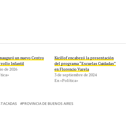
 inauguró un nuevo Centro
Kicillof encabezó la presentación
rollo Infantil
del programa “Escuelas Cuidadas”
nio de 2026
en Florencio Varela
tica»
3 de septiembre de 2024
En «Política»
STACADAS
PROVINCIA DE BUENOS AIRES