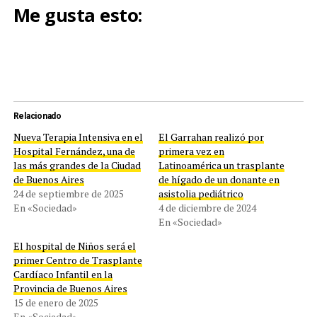
Me gusta esto:
Relacionado
Nueva Terapia Intensiva en el
El Garrahan realizó por
Hospital Fernández, una de
primera vez en
las más grandes de la Ciudad
Latinoamérica un trasplante
de Buenos Aires
de hígado de un donante en
24 de septiembre de 2025
asistolia pediátrico
En «Sociedad»
4 de diciembre de 2024
En «Sociedad»
El hospital de Niños será el
primer Centro de Trasplante
Cardíaco Infantil en la
Provincia de Buenos Aires
15 de enero de 2025
En «Sociedad»