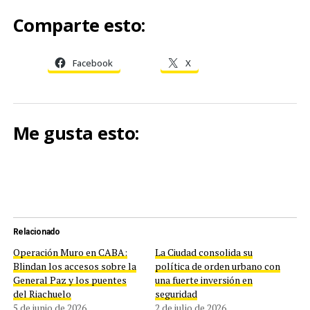
Comparte esto:
Facebook
X
Me gusta esto:
Relacionado
Operación Muro en CABA:
La Ciudad consolida su
Blindan los accesos sobre la
política de orden urbano con
General Paz y los puentes
una fuerte inversión en
del Riachuelo
seguridad
5 de junio de 2026
2 de julio de 2026