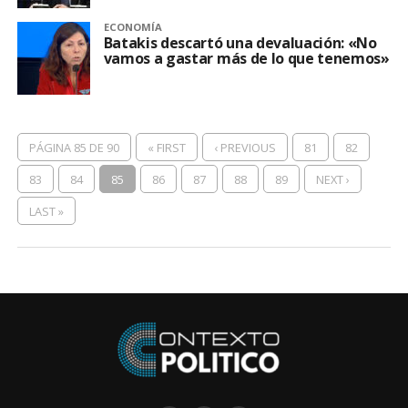
ECONOMÍA
Batakis descartó una devaluación: «No
vamos a gastar más de lo que tenemos»
PÁGINA 85 DE 90
« FIRST
‹ PREVIOUS
81
82
83
84
85
86
87
88
89
NEXT ›
LAST »