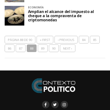
ECONOMÍA
Amplían el alcance del impuesto al
cheque a la compraventa de
criptomonedas
PÁGINA 88 DE 90
« FIRST
‹ PREVIOUS
84
85
86
87
88
89
90
NEXT ›