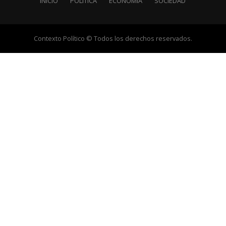
INICIO
POLÍTICA
ECONOMÍA
SOCIEDAD
Contexto Político © Todos los derechos reservados.