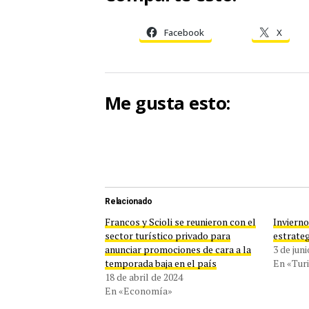
Facebook
X
Me gusta esto:
Relacionado
Francos y Scioli se reunieron con el
Invierno
sector turístico privado para
estrateg
anunciar promociones de cara a la
3 de jun
temporada baja en el país
En «Tur
18 de abril de 2024
En «Economía»