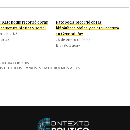
: Katopodis recorrió obras
Katopodis recorrió obras
estructura hídrica y social
hidráulicas, viales y de arquitectura
ro de 2025
en General Paz
tica»
28 de enero de 2025
En «Política»
RIEL KATOPODIS
OS PÚBLICOS
PROVINCIA DE BUENOS AIRES