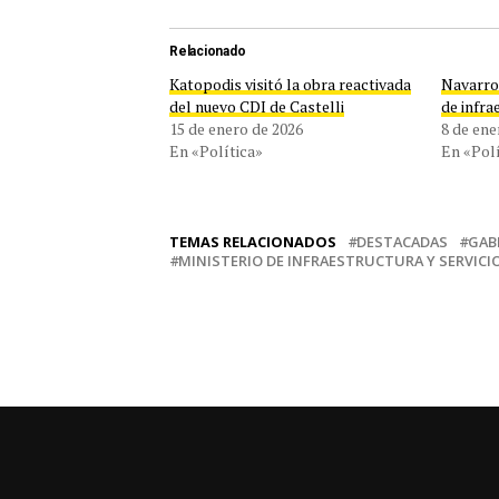
Relacionado
Katopodis visitó la obra reactivada
Navarro
del nuevo CDI de Castelli
de infra
15 de enero de 2026
8 de ene
En «Política»
En «Polí
TEMAS RELACIONADOS
DESTACADAS
GAB
MINISTERIO DE INFRAESTRUCTURA Y SERVICI